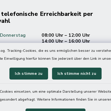
 telefonische Erreichbarkeit per
ahl
 Donnerstag
08:00 Uhr – 12:00 Uhr
14:00 Uhr – 16:00 Uhr
og. Tracking-Cookies, die es uns ermöglichen besser zu versteh
08:00 Uhr – 12:00 Uhr
te Einwilligung hierfür können Sie jederzeit über den Link in uns
Ich stimme zu
Ich stimme nicht zu
Terminvereinbarung
 ein dringendes Anliegen, finden aber online
Cookies einsetzen, um eine optimale Darstellung unserer Website
itnahen Termin? Rufen Sie uns gerne unter der
 gesondert abgefragt. Weitere Informationen finden Sie in unser
ummer 04832 6065 0 an!