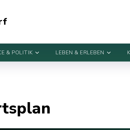
rf
E & POLITIK
LEBEN & ERLEBEN
rtsplan