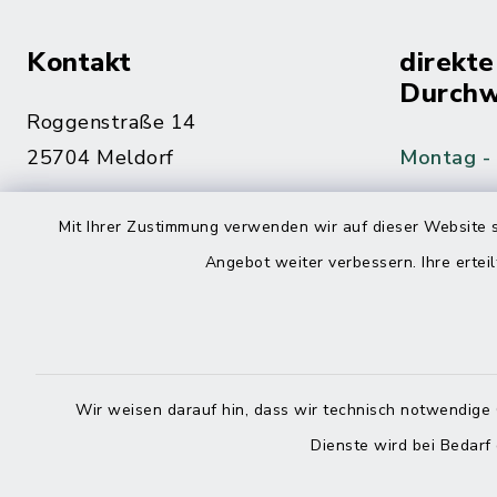
Kontakt
direkte
Durchw
Roggenstraße 14
25704 Meldorf
Montag -
04832 6065-0
Mit Ihrer Zustimmung verwenden wir auf dieser Website s
Freitag
04832 6065-215
Angebot weiter verbessern. Ihre erteil
info@mitteldithmarschen.de
Online-
Amt Mitteldithmarschen
Haben Sie
Wir weisen darauf hin, dass wir technisch notwendige 
keinen ze
Dienste wird bei Bedarf
Telefonn