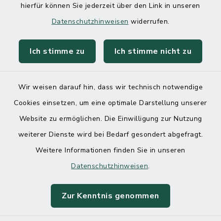
hierfür können Sie jederzeit über den Link in unseren
Datenschutzhinweisen
widerrufen.
Ich stimme zu
Ich stimme nicht zu
Kontakt
Barrierefreiheit
Wir weisen darauf hin, dass wir technisch notwendige
Cookies einsetzen, um eine optimale Darstellung unserer
Datenschutz
Website zu ermöglichen. Die Einwilligung zur Nutzung
Impressum
weiterer Dienste wird bei Bedarf gesondert abgefragt.
Weitere Informationen finden Sie in unseren
Sitemap
Datenschutzhinweisen
.
Cookie-Einstellungen
Zur Kenntnis genommen