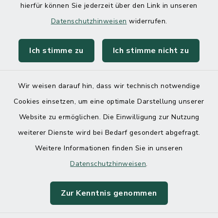
hierfür können Sie jederzeit über den Link in unseren
Datenschutzhinweisen
widerrufen.
Ich stimme zu
Ich stimme nicht zu
Kontakt
Barrierefreiheit
Wir weisen darauf hin, dass wir technisch notwendige
Cookies einsetzen, um eine optimale Darstellung unserer
Datenschutz
Website zu ermöglichen. Die Einwilligung zur Nutzung
Impressum
weiterer Dienste wird bei Bedarf gesondert abgefragt.
Weitere Informationen finden Sie in unseren
Sitemap
Datenschutzhinweisen
.
Cookie-Einstellungen
Zur Kenntnis genommen