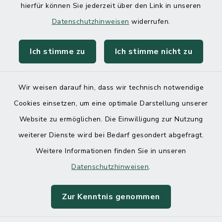
hierfür können Sie jederzeit über den Link in unseren
Datenschutzhinweisen
widerrufen.
Ich stimme zu
Ich stimme nicht zu
Kontakt
Barrierefreiheit
Wir weisen darauf hin, dass wir technisch notwendige
Cookies einsetzen, um eine optimale Darstellung unserer
Datenschutz
Website zu ermöglichen. Die Einwilligung zur Nutzung
Impressum
weiterer Dienste wird bei Bedarf gesondert abgefragt.
Weitere Informationen finden Sie in unseren
Sitemap
Datenschutzhinweisen
.
Cookie-Einstellungen
Zur Kenntnis genommen