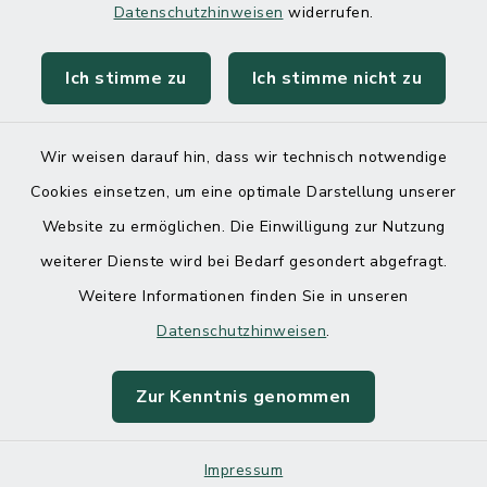
Datenschutzhinweisen
widerrufen.
Ich stimme zu
Ich stimme nicht zu
Kontakt
Barrierefreiheit
Wir weisen darauf hin, dass wir technisch notwendige
Cookies einsetzen, um eine optimale Darstellung unserer
Datenschutz
Website zu ermöglichen. Die Einwilligung zur Nutzung
Impressum
weiterer Dienste wird bei Bedarf gesondert abgefragt.
Weitere Informationen finden Sie in unseren
Sitemap
Datenschutzhinweisen
.
Cookie-Einstellungen
Zur Kenntnis genommen
Impressum