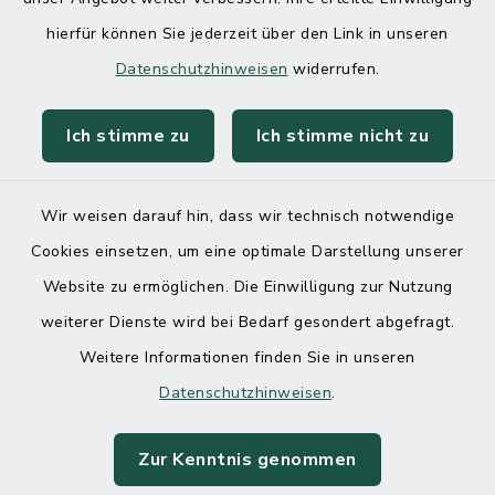
hierfür können Sie jederzeit über den Link in unseren
Datenschutzhinweisen
widerrufen.
Ich stimme zu
Ich stimme nicht zu
Kontakt
Barrierefreiheit
Wir weisen darauf hin, dass wir technisch notwendige
Cookies einsetzen, um eine optimale Darstellung unserer
Datenschutz
Website zu ermöglichen. Die Einwilligung zur Nutzung
weiterer Dienste wird bei Bedarf gesondert abgefragt.
Impressum
Weitere Informationen finden Sie in unseren
Sitemap
Datenschutzhinweisen
.
Cookie-Einstellungen
Zur Kenntnis genommen