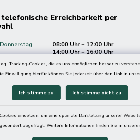
 telefonische Erreichbarkeit per
ahl
 Donnerstag
08:00 Uhr – 12:00 Uhr
14:00 Uhr – 16:00 Uhr
og. Tracking-Cookies, die es uns ermöglichen besser zu versteh
08:00 Uhr – 12:00 Uhr
te Einwilligung hierfür können Sie jederzeit über den Link in uns
Ich stimme zu
Ich stimme nicht zu
Terminvereinbarung
 ein dringendes Anliegen, finden aber online
Cookies einsetzen, um eine optimale Darstellung unserer Website
itnahen Termin? Rufen Sie uns gerne unter der
 gesondert abgefragt. Weitere Informationen finden Sie in unser
ummer 04832 6065 0 an!