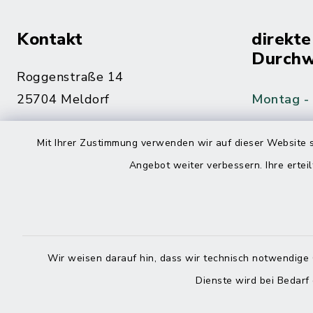
Kontakt
direkte
Durchw
Roggenstraße 14
25704 Meldorf
Montag -
04832 6065-0
Mit Ihrer Zustimmung verwenden wir auf dieser Website s
Freitag
04832 6065-215
Angebot weiter verbessern. Ihre erteil
info@mitteldithmarschen.de
Online-
Amt Mitteldithmarschen
Haben Sie
Wir weisen darauf hin, dass wir technisch notwendige 
keinen ze
Dienste wird bei Bedarf
Telefonn