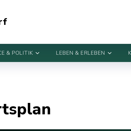
rf
E & POLITIK
LEBEN & ERLEBEN
rtsplan