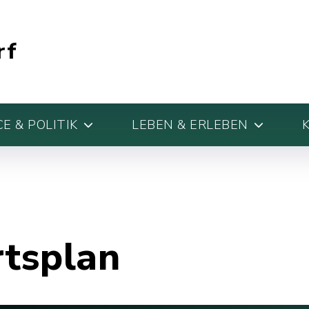
rf
E & POLITIK
LEBEN & ERLEBEN
rtsplan