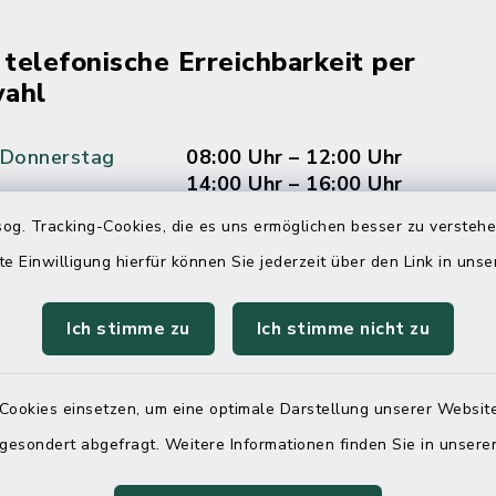
 telefonische Erreichbarkeit per
ahl
 Donnerstag
08:00 Uhr – 12:00 Uhr
14:00 Uhr – 16:00 Uhr
og. Tracking-Cookies, die es uns ermöglichen besser zu versteh
08:00 Uhr – 12:00 Uhr
te Einwilligung hierfür können Sie jederzeit über den Link in uns
Ich stimme zu
Ich stimme nicht zu
Terminvereinbarung
 ein dringendes Anliegen, finden aber online
Cookies einsetzen, um eine optimale Darstellung unserer Website
itnahen Termin? Rufen Sie uns gerne unter der
 gesondert abgefragt. Weitere Informationen finden Sie in unser
ummer 04832 6065 0 an!