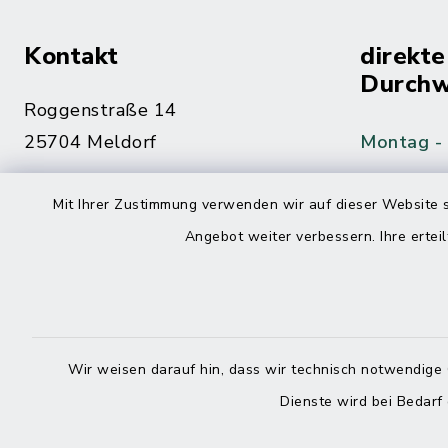
Kontakt
direkte
Durchw
Roggenstraße 14
25704 Meldorf
Montag -
04832 6065-0
Mit Ihrer Zustimmung verwenden wir auf dieser Website s
Freitag
04832 6065-215
Angebot weiter verbessern. Ihre erteil
info@mitteldithmarschen.de
Online-
Amt Mitteldithmarschen
Haben Sie
Wir weisen darauf hin, dass wir technisch notwendige 
keinen ze
Dienste wird bei Bedarf
Telefonn