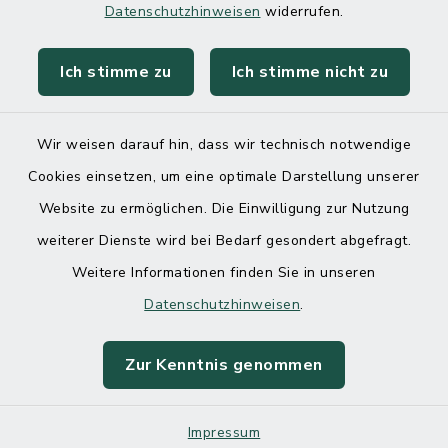
Datenschutzhinweisen
widerrufen.
Ich stimme zu
Ich stimme nicht zu
Kontakt
Barrierefreiheit
Wir weisen darauf hin, dass wir technisch notwendige
Cookies einsetzen, um eine optimale Darstellung unserer
Datenschutz
Website zu ermöglichen. Die Einwilligung zur Nutzung
Impressum
weiterer Dienste wird bei Bedarf gesondert abgefragt.
Weitere Informationen finden Sie in unseren
Sitemap
Datenschutzhinweisen
.
Cookie-Einstellungen
Zur Kenntnis genommen
Impressum