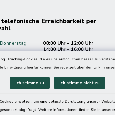
 telefonische Erreichbarkeit per
ahl
 Donnerstag
08:00 Uhr – 12:00 Uhr
14:00 Uhr – 16:00 Uhr
og. Tracking-Cookies, die es uns ermöglichen besser zu versteh
08:00 Uhr – 12:00 Uhr
te Einwilligung hierfür können Sie jederzeit über den Link in uns
Ich stimme zu
Ich stimme nicht zu
Terminvereinbarung
 ein dringendes Anliegen, finden aber online
Cookies einsetzen, um eine optimale Darstellung unserer Website
itnahen Termin? Rufen Sie uns gerne unter der
 gesondert abgefragt. Weitere Informationen finden Sie in unser
ummer 04832 6065 0 an!