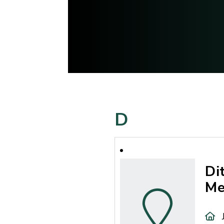
D
Di
Me