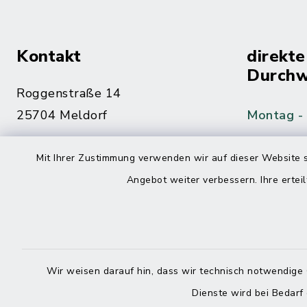
Kontakt
direkte
Durchw
Roggenstraße 14
25704 Meldorf
Montag -
04832 6065-0
Mit Ihrer Zustimmung verwenden wir auf dieser Website s
Freitag
04832 6065-215
Angebot weiter verbessern. Ihre erteil
info@mitteldithmarschen.de
Online-
Amt Mitteldithmarschen
Haben Sie
Wir weisen darauf hin, dass wir technisch notwendige 
keinen ze
Dienste wird bei Bedarf
Telefonn