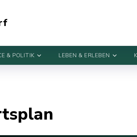
rf
E & POLITIK
LEBEN & ERLEBEN
rtsplan