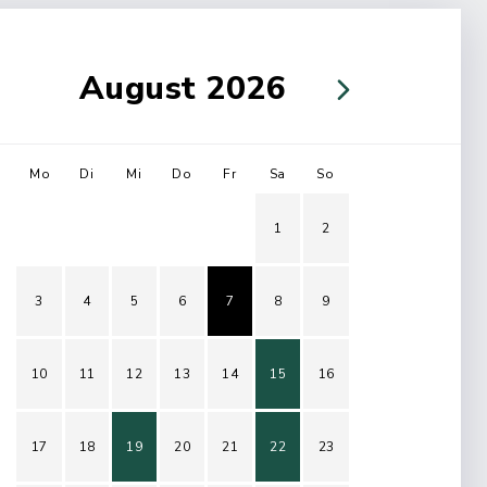
August 2026
Mo
Di
Mi
Do
Fr
Sa
So
1
2
3
4
5
6
7
8
9
10
11
12
13
14
15
16
17
18
19
20
21
22
23