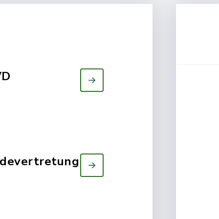
VD
ndevertretung