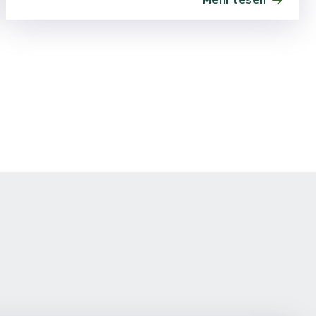
Mehr lesen
Trassenplanung durch Amprion GmbH