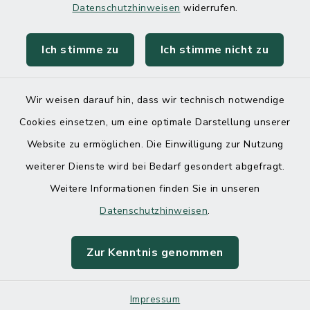
Datenschutzhinweisen
widerrufen.
Ich stimme zu
Ich stimme nicht zu
Kontakt
Barrierefreiheit
Wir weisen darauf hin, dass wir technisch notwendige
Cookies einsetzen, um eine optimale Darstellung unserer
Datenschutz
Website zu ermöglichen. Die Einwilligung zur Nutzung
Impressum
weiterer Dienste wird bei Bedarf gesondert abgefragt.
Weitere Informationen finden Sie in unseren
Sitemap
Datenschutzhinweisen
.
Cookie-Einstellungen
Zur Kenntnis genommen
Impressum