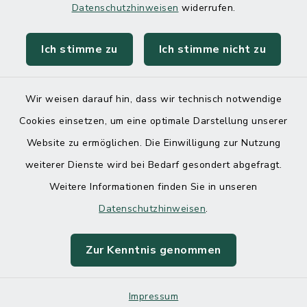
Datenschutzhinweisen
widerrufen.
Ich stimme zu
Ich stimme nicht zu
Kontakt
Barrierefreiheit
Wir weisen darauf hin, dass wir technisch notwendige
Cookies einsetzen, um eine optimale Darstellung unserer
Datenschutz
Website zu ermöglichen. Die Einwilligung zur Nutzung
Impressum
weiterer Dienste wird bei Bedarf gesondert abgefragt.
Weitere Informationen finden Sie in unseren
Sitemap
Datenschutzhinweisen
.
Cookie-Einstellungen
Zur Kenntnis genommen
Impressum