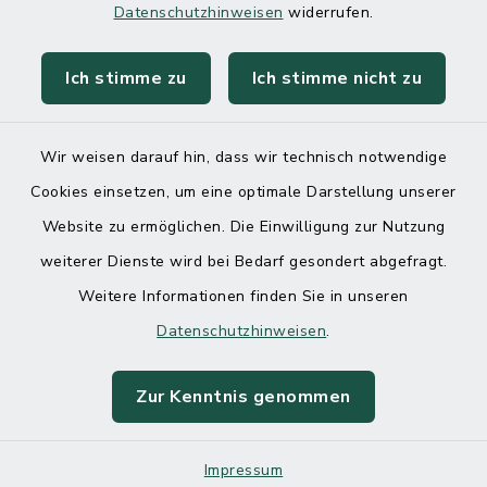
Datenschutzhinweisen
widerrufen.
Ich stimme zu
Ich stimme nicht zu
Kontakt
Barrierefreiheit
Wir weisen darauf hin, dass wir technisch notwendige
Cookies einsetzen, um eine optimale Darstellung unserer
Datenschutz
Website zu ermöglichen. Die Einwilligung zur Nutzung
Impressum
weiterer Dienste wird bei Bedarf gesondert abgefragt.
Weitere Informationen finden Sie in unseren
Sitemap
Datenschutzhinweisen
.
Cookie-Einstellungen
Zur Kenntnis genommen
Impressum