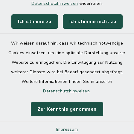
Datenschutzhinweisen
widerrufen.
Ich stimme zu
Ich stimme nicht zu
Kontakt
Barrierefreiheit
Wir weisen darauf hin, dass wir technisch notwendige
Cookies einsetzen, um eine optimale Darstellung unserer
Datenschutz
Website zu ermöglichen. Die Einwilligung zur Nutzung
Impressum
weiterer Dienste wird bei Bedarf gesondert abgefragt.
Weitere Informationen finden Sie in unseren
Sitemap
Datenschutzhinweisen
.
Cookie-Einstellungen
Zur Kenntnis genommen
Impressum