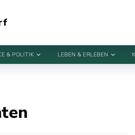
rf
E & POLITIK
LEBEN & ERLEBEN
hten