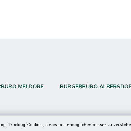
RBÜRO MELDORF
BÜRGERBÜRO ALBERSDO
 telefonische Erreichbarkeit per
og. Tracking-Cookies, die es uns ermöglichen besser zu versteh