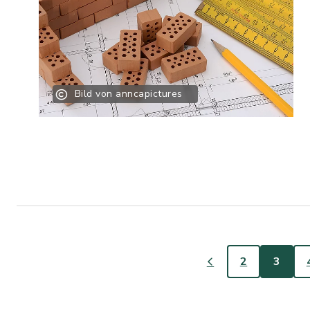
Bild von anncapictures
2
3