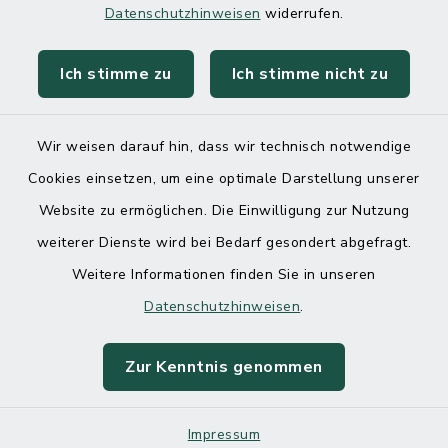
Datenschutzhinweisen
widerrufen.
Ich stimme zu
Ich stimme nicht zu
Kontakt
Barrierefreiheit
Wir weisen darauf hin, dass wir technisch notwendige
Cookies einsetzen, um eine optimale Darstellung unserer
Datenschutz
Website zu ermöglichen. Die Einwilligung zur Nutzung
Impressum
weiterer Dienste wird bei Bedarf gesondert abgefragt.
Weitere Informationen finden Sie in unseren
Sitemap
Datenschutzhinweisen
.
Cookie-Einstellungen
Zur Kenntnis genommen
Impressum