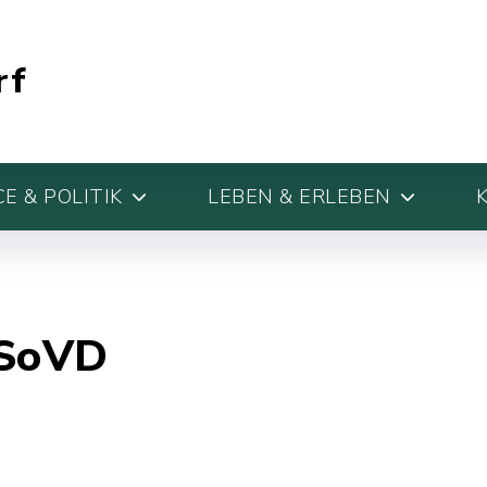
rf
E & POLITIK
LEBEN & ERLEBEN
 SoVD