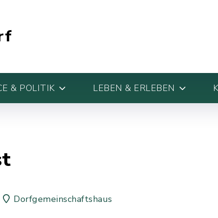
rf
E & POLITIK
LEBEN & ERLEBEN
st
Dorfgemeinschaftshaus