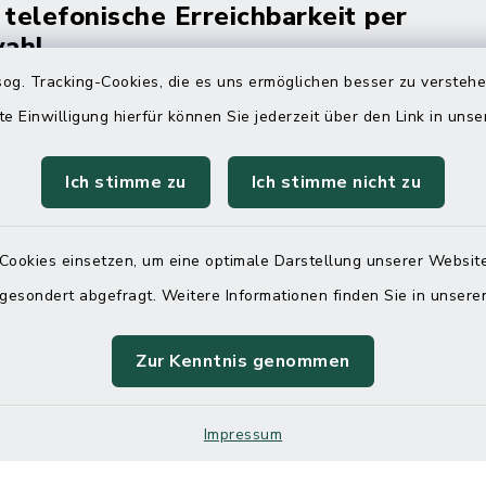
 telefonische Erreichbarkeit per
ahl
og. Tracking-Cookies, die es uns ermöglichen besser zu versteh
 Donnerstag
08:00 Uhr – 12:00 Uhr
te Einwilligung hierfür können Sie jederzeit über den Link in uns
14:00 Uhr – 16:00 Uhr
Ich stimme zu
Ich stimme nicht zu
08:00 Uhr – 12:00 Uhr
Cookies einsetzen, um eine optimale Darstellung unserer Website
Terminvereinbarung
 gesondert abgefragt. Weitere Informationen finden Sie in unser
 ein dringendes Anliegen, finden aber online
Zur Kenntnis genommen
itnahen Termin? Rufen Sie uns gerne unter der
ummer 04832 6065 0 an!
Impressum