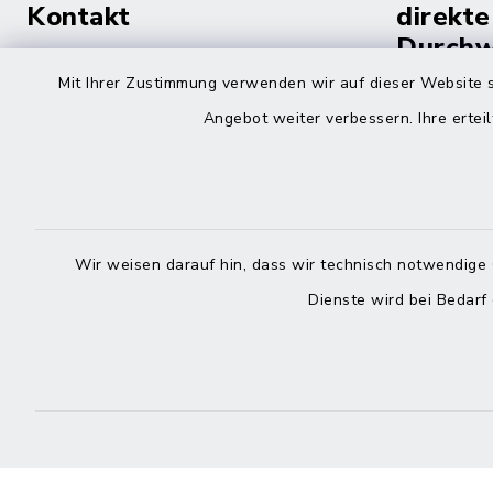
Kontakt
direkte
Durchw
Roggenstraße 14
Mit Ihrer Zustimmung verwenden wir auf dieser Website s
25704 Meldorf
Montag -
Angebot weiter verbessern. Ihre erteil
04832 6065-0
Freitag
04832 6065-215
info@mitteldithmarschen.de
Wir weisen darauf hin, dass wir technisch notwendige 
Online-
Dienste wird bei Bedarf
Amt Mitteldithmarschen
Haben Sie
keinen ze
Telefonn