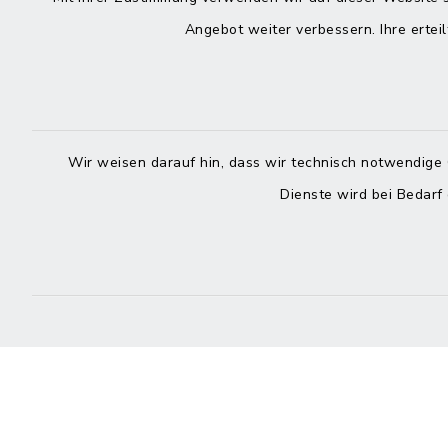
Durchw
Angebot weiter verbessern. Ihre erteil
Roggenstraße 14
25704 Meldorf
Montag -
04832 6065-0
Freitag
Wir weisen darauf hin, dass wir technisch notwendige 
04832 6065-215
Dienste wird bei Bedarf
info@mitteldithmarschen.de
Online-
Amt Mitteldithmarschen
Haben Sie
keinen ze
Telefonn