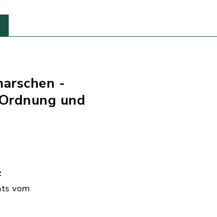
marschen -
 Ordnung und
z
hts vom