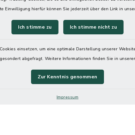
ahl
te Einwilligung hierfür können Sie jederzeit über den Link in uns
 Donnerstag
08:00 Uhr – 12:00 Uhr
Ich stimme zu
Ich stimme nicht zu
14:00 Uhr – 16:00 Uhr
08:00 Uhr – 12:00 Uhr
Cookies einsetzen, um eine optimale Darstellung unserer Website
 gesondert abgefragt. Weitere Informationen finden Sie in unser
Terminvereinbarung
Zur Kenntnis genommen
 ein dringendes Anliegen, finden aber online
Impressum
itnahen Termin? Rufen Sie uns gerne unter der
ummer 04832 6065 0 an!