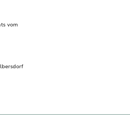
hts vom
lbersdorf