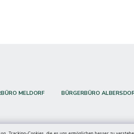
RBÜRO MELDORF
BÜRGERBÜRO ALBERSDO
 telefonische Erreichbarkeit per
og. Tracking-Cookies, die es uns ermöglichen besser zu versteh