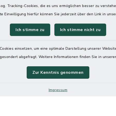
 telefonische Erreichbarkeit per
og. Tracking-Cookies, die es uns ermöglichen besser zu versteh
ahl
te Einwilligung hierfür können Sie jederzeit über den Link in uns
 Donnerstag
08:00 Uhr – 12:00 Uhr
Ich stimme zu
Ich stimme nicht zu
14:00 Uhr – 16:00 Uhr
08:00 Uhr – 12:00 Uhr
Cookies einsetzen, um eine optimale Darstellung unserer Website
 gesondert abgefragt. Weitere Informationen finden Sie in unser
Terminvereinbarung
Zur Kenntnis genommen
 ein dringendes Anliegen, finden aber online
Impressum
itnahen Termin? Rufen Sie uns gerne unter der
ummer 04832 6065 0 an!