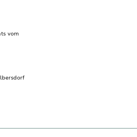
hts vom
lbersdorf