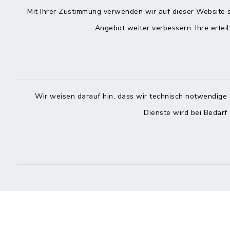
Kontakt
direkte
Mit Ihrer Zustimmung verwenden wir auf dieser Website s
Durchw
Angebot weiter verbessern. Ihre erteil
Roggenstraße 14
25704 Meldorf
Montag -
04832 6065-0
Freitag
Wir weisen darauf hin, dass wir technisch notwendige 
04832 6065-215
Dienste wird bei Bedarf
info@mitteldithmarschen.de
Online-
Amt Mitteldithmarschen
Haben Sie
keinen ze
Telefonn