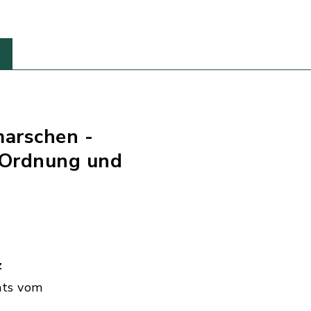
marschen -
 Ordnung und
z
hts vom