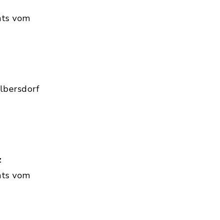
hts vom
lbersdorf
z
hts vom