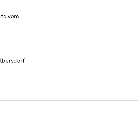
hts vom
lbersdorf