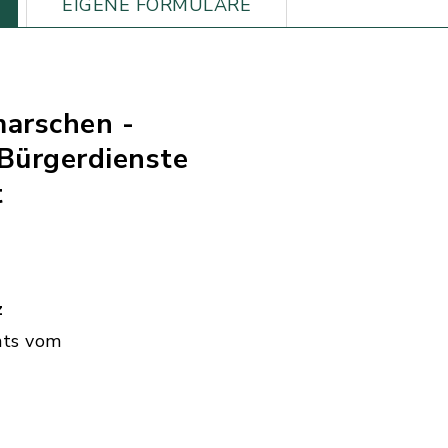
EIGENE FORMULARE
marschen -
Bürgerdienste
t
z
hts vom