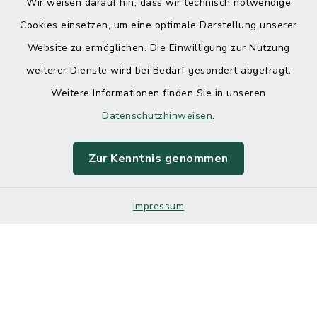
Wir weisen darauf hin, dass wir technisch notwendige
Cookies einsetzen, um eine optimale Darstellung unserer
Website zu ermöglichen. Die Einwilligung zur Nutzung
Kontakt
weiterer Dienste wird bei Bedarf gesondert abgefragt.
Weitere Informationen finden Sie in unseren
Barrierefreiheit
Datenschutzhinweisen
.
Datenschutz
Zur Kenntnis genommen
Impressum
Impressum
Sitemap
Cookie-Einstellungen