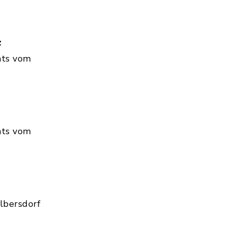
z
hts vom
hts vom
lbersdorf