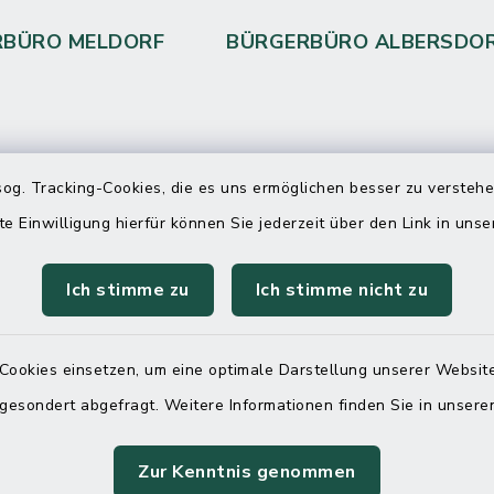
RBÜRO MELDORF
BÜRGERBÜRO ALBERSDO
 telefonische Erreichbarkeit per
og. Tracking-Cookies, die es uns ermöglichen besser zu versteh
ahl
te Einwilligung hierfür können Sie jederzeit über den Link in uns
 Donnerstag
08:00 Uhr – 12:00 Uhr
Ich stimme zu
Ich stimme nicht zu
14:00 Uhr – 16:00 Uhr
08:00 Uhr – 12:00 Uhr
Cookies einsetzen, um eine optimale Darstellung unserer Website
 gesondert abgefragt. Weitere Informationen finden Sie in unser
Terminvereinbarung
Zur Kenntnis genommen