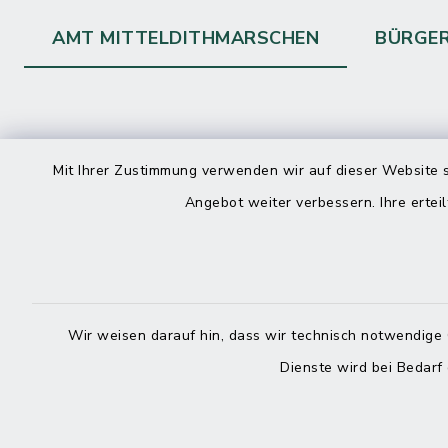
AMT MITTELDITHMARSCHEN
BÜRGE
Kontakt
direkte
Mit Ihrer Zustimmung verwenden wir auf dieser Website s
Durchw
Angebot weiter verbessern. Ihre erteil
Roggenstraße 14
25704 Meldorf
Montag -
04832 6065-0
Freitag
Wir weisen darauf hin, dass wir technisch notwendige 
04832 6065-215
Dienste wird bei Bedarf
info@mitteldithmarschen.de
Online-
Amt Mitteldithmarschen