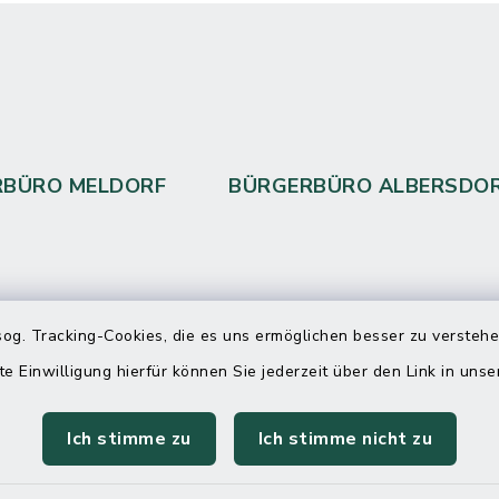
RBÜRO MELDORF
BÜRGERBÜRO ALBERSDO
 telefonische Erreichbarkeit per
og. Tracking-Cookies, die es uns ermöglichen besser zu versteh
ahl
te Einwilligung hierfür können Sie jederzeit über den Link in uns
 Donnerstag
08:00 Uhr – 12:00 Uhr
Ich stimme zu
Ich stimme nicht zu
14:00 Uhr – 16:00 Uhr