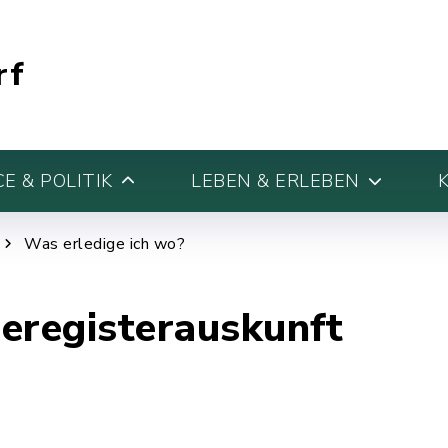
rf
E & POLITIK
LEBEN & ERLEBEN
Was erledige ich wo?
eregisterauskunft