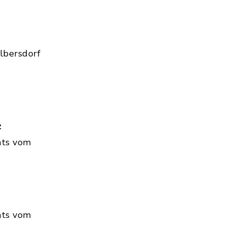
lbersdorf
z
hts vom
hts vom