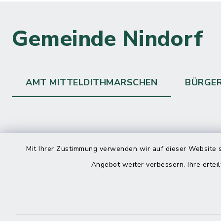
Gemeinde Nindorf
AMT MITTELDITHMARSCHEN
BÜRGE
Kontakt
direkte
Mit Ihrer Zustimmung verwenden wir auf dieser Website s
Durchw
Angebot weiter verbessern. Ihre erteil
Roggenstraße 14
25704 Meldorf
Montag -
04832 6065-0