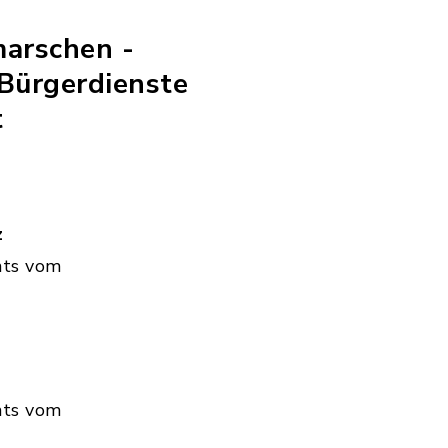
marschen -
Bürgerdienste
t
z
hts vom
hts vom