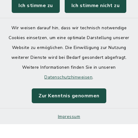
Ich stimme zu
Ich stimme nicht zu
Wir weisen darauf hin, dass wir technisch notwendige
Cookies einsetzen, um eine optimale Darstellung unserer
Website zu ermöglichen. Die Einwilligung zur Nutzung
Kontakt
weiterer Dienste wird bei Bedarf gesondert abgefragt.
Weitere Informationen finden Sie in unseren
Barrierefreiheit
Datenschutzhinweisen
.
Datenschutz
Zur Kenntnis genommen
Impressum
Impressum
Sitemap
Cookie-Einstellungen