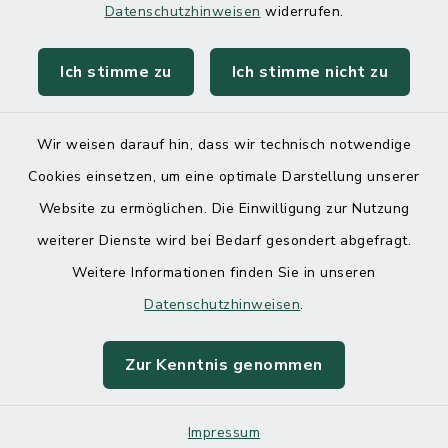
Datenschutzhinweisen
widerrufen.
Ich stimme zu
Ich stimme nicht zu
Kontakt
Barrierefreiheit
Wir weisen darauf hin, dass wir technisch notwendige
Cookies einsetzen, um eine optimale Darstellung unserer
Datenschutz
Website zu ermöglichen. Die Einwilligung zur Nutzung
Impressum
weiterer Dienste wird bei Bedarf gesondert abgefragt.
Weitere Informationen finden Sie in unseren
Sitemap
Datenschutzhinweisen
.
Cookie-Einstellungen
Zur Kenntnis genommen
Impressum