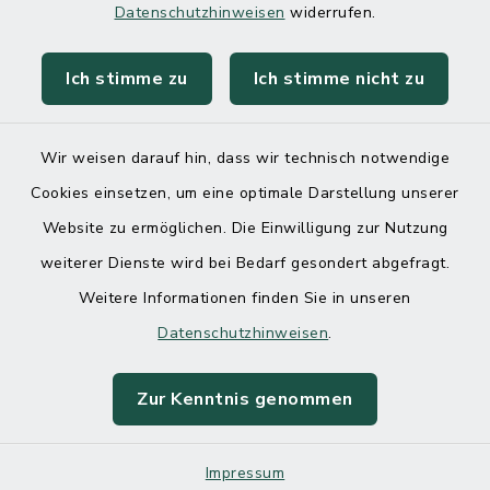
Datenschutzhinweisen
widerrufen.
Ich stimme zu
Ich stimme nicht zu
Kontakt
Barrierefreiheit
Wir weisen darauf hin, dass wir technisch notwendige
Cookies einsetzen, um eine optimale Darstellung unserer
Datenschutz
Website zu ermöglichen. Die Einwilligung zur Nutzung
Impressum
weiterer Dienste wird bei Bedarf gesondert abgefragt.
Weitere Informationen finden Sie in unseren
Sitemap
Datenschutzhinweisen
.
Cookie-Einstellungen
Zur Kenntnis genommen
Impressum