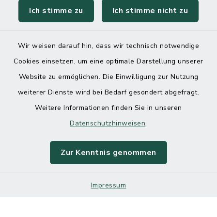
Ich stimme zu
Ich stimme nicht zu
Wir weisen darauf hin, dass wir technisch notwendige
Cookies einsetzen, um eine optimale Darstellung unserer
Website zu ermöglichen. Die Einwilligung zur Nutzung
Kontakt
weiterer Dienste wird bei Bedarf gesondert abgefragt.
Weitere Informationen finden Sie in unseren
Barrierefreiheit
Datenschutzhinweisen
.
Datenschutz
Zur Kenntnis genommen
Impressum
Impressum
Sitemap
Cookie-Einstellungen