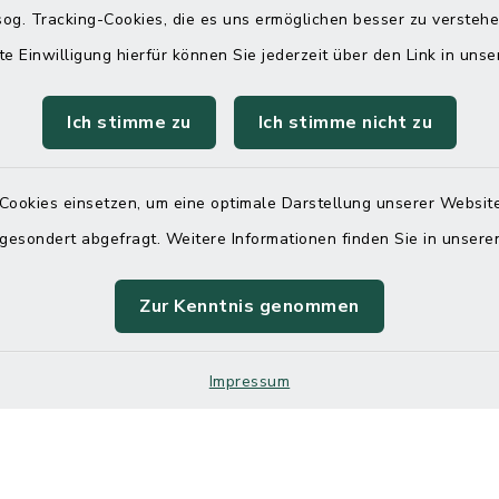
 telefonische Erreichbarkeit per
og. Tracking-Cookies, die es uns ermöglichen besser zu versteh
ahl
te Einwilligung hierfür können Sie jederzeit über den Link in uns
 Donnerstag
08:00 Uhr – 12:00 Uhr
Ich stimme zu
14:00 Uhr – 16:00 Uhr
Ich stimme nicht zu
08:00 Uhr – 12:00 Uhr
Cookies einsetzen, um eine optimale Darstellung unserer Website
 gesondert abgefragt. Weitere Informationen finden Sie in unser
Terminvereinbarung
Zur Kenntnis genommen
 ein dringendes Anliegen, finden aber online
itnahen Termin? Rufen Sie uns gerne unter der
Impressum
ummer 04832 6065 0 an!