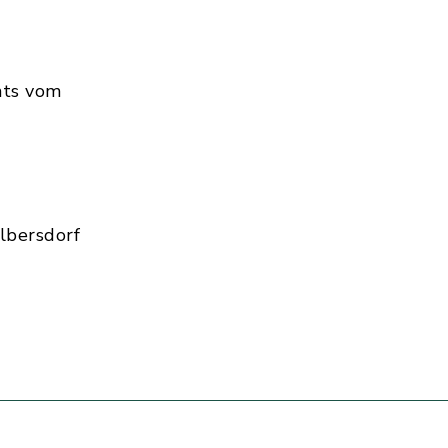
hts vom
lbersdorf