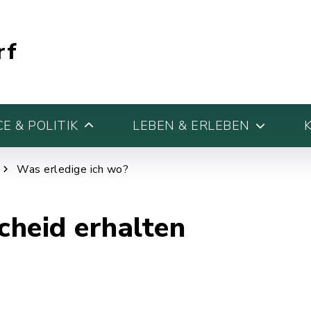
rf
E & POLITIK
LEBEN & ERLEBEN
Was erledige ich wo?
heid erhalten