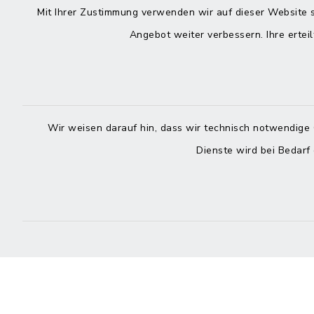
Kontakt
direkte
Mit Ihrer Zustimmung verwenden wir auf dieser Website s
Durchw
Angebot weiter verbessern. Ihre erteil
Roggenstraße 14
25704 Meldorf
Montag -
04832 6065-0
Freitag
04832 6065-215
Wir weisen darauf hin, dass wir technisch notwendige 
Dienste wird bei Bedarf
info@mitteldithmarschen.de
Online-
Amt Mitteldithmarschen
Haben Sie
keinen ze
Telefonn