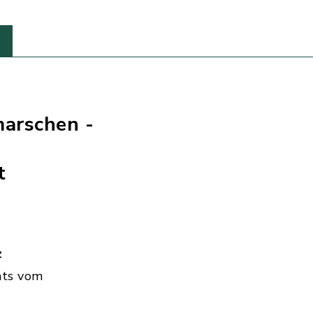
marschen -
t
z
hts vom